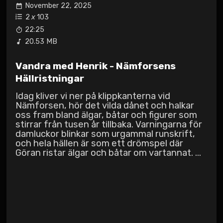
November 22, 2025
2
x
103
22:25
20.53 MB
Vandra med Henrik - Nämforsens
Hällristningar
Idag kliver vi ner på klipp­kanterna vid
Nämforsen, hör det vilda dånet och halkar
oss fram bland älgar, båtar och figurer som
stirrar från tusen år tillbaka. Varningarna för
damluckor blinkar som urgammal runskrift,
och hela hällen är som ett drömspel där
Göran ristar älgar och båtar om vartannat. ...