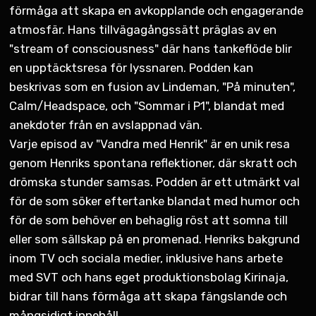
förmåga att skapa en avkopplande och engagerande
atmosfär. Hans tillvägagångssätt präglas av en
"stream of consciousness" där hans tankeflöde blir
en upptäcktsresa för lyssnaren. Podden kan
beskrivas som en fusion av Lindeman, "På minuten",
Calm/Headspace, och "Sommar i P1", blandat med
anekdoter från en avslappnad vän.
Varje episod av "Vandra med Henrik" är en unik resa
genom Henriks spontana reflektioner, där skratt och
drömska stunder samsas. Podden är ett utmärkt val
för de som söker eftertanke blandat med humor och
för de som behöver en behaglig röst att somna till
eller som sällskap på en promenad. Henriks bakgrund
inom TV och sociala medier, inklusive hans arbete
med SVT och hans eget produktionsbolag Kirinaja,
bidrar till hans förmåga att skapa fängslande och
mångsidigt innehåll.