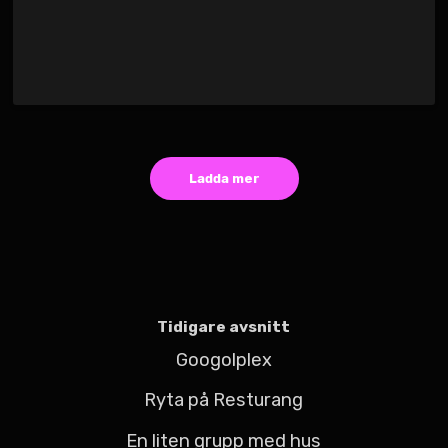
Ladda mer
Tidigare avsnitt
Googolplex
Ryta på Resturang
En liten grupp med hus