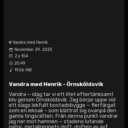
Vandra med Henrik
November 29, 2025
2
x
104
20:49
19.06 MB
Vandra med Henrik - Örnsköldsvik
Vandra — idag tar vi ett litet eftertänksamt
kliv genom Örnsköldsvik. Jag börjar uppe vid
ett slags lekfullt bostadsbygge — flerfärgat
som en leksak – som klättrat sig ovanpå den
gamla tingsrätten. Från denna punkt vandrar
jag ner mot hamnen — stadens lutande
gator, metallregnets doft, doften av avf...