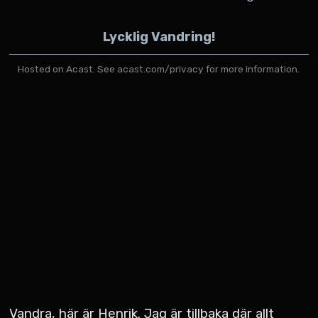
Lycklig Vandring!
Hosted on Acast. See
acast.com/privacy
for more information.
Vandra, här är Henrik. Jag är tillbaka där allt