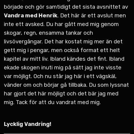
började och gör samtidigt det sista avsnittet av
Vandra med Henrik
. Det här är ett avslut men
inte ett avsked. Du har gått med mig genom
skogar, regn, ensamma tankar och
livsövergångar. Det har kostat mig mer än det
gett mig i pengar, men också format ett helt
kapitel av mitt liv. Ibland kändes det fint. Ibland
ekade skogen inuti mig på sätt jag inte visste
var möjligt. Och nu står jag här i ett vägskäl,
vänder om och börjar gå tillbaka. Du som lyssnat
har gjort det här möjligt och det bär jag med
mig. Tack för att du vandrat med mig.
Lycklig Vandring!