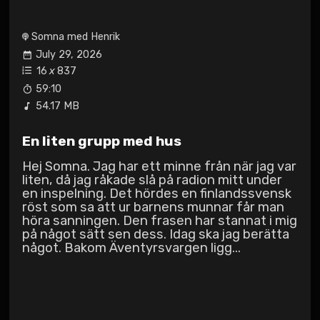
Somna med Henrik
July 29, 2026
16
x
837
59:10
54.17 MB
En liten grupp med hus
Hej Somna. Jag har ett minne från när jag var
liten, då jag råkade slå på radion mitt under
en inspelning. Det hördes en finlandssvensk
röst som sa att ur barnens munnar får man
höra sanningen. Den frasen har stannat i mig
på något sätt sen dess. Idag ska jag berätta
något. Bakom Äventyrsvargen ligg...