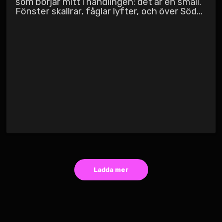
som börjar mitt i handlingen: det är en smäll.
Fönster skallrar, fåglar lyfter, och över Söd...
Ladda mer