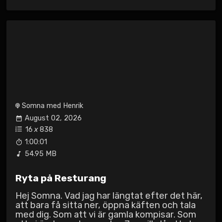
Somna med Henrik
August 02, 2026
16
x
838
1:00:01
54.95 MB
Ryta på Resturang
Hej Somna. Vad jag har längtat efter det här,
att bara få sitta ner, öppna käften och tala
med dig. Som att vi är gamla kompisar. Som