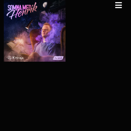
Somna
Somna
Somna
Somna
Somna
med Henrik
med Henrik
med Henrik
med Henrik
med Henrik
August
August
July 29,
July 26,
July 22,
05, 2026
02, 2026
2026
2026
2026
16
x
839
16
x
838
16
x
837
16
x
836
16
x
835
59:57
1:00:01
59:10
1:00:20
59:55
54.89
54.95 MB
54.17
55.24
54.86