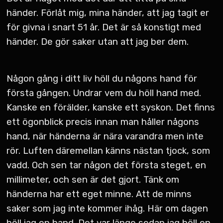
händer. Förlåt mig, mina händer, att jag tagit er
för givna i snart 51 år. Det är så konstigt med
händer. De gör saker utan att jag ber dem.
Någon gång i ditt liv höll du någons hand för
första gången. Undrar vem du höll hand med.
Kanske en förälder, kanske ett syskon. Det finns
ett ögonblick precis innan man håller någons
hand, när händerna är nära varandra men inte
rör. Luften däremellan känns nästan tjock, som
vadd. Och sen tar någon det första steget, en
millimeter, och sen är det gjort. Tänk om
händerna har ett eget minne. Att de minns
saker som jag inte kommer ihåg. Här om dagen
höll jag en hand. Det var länge sedan jag höll en