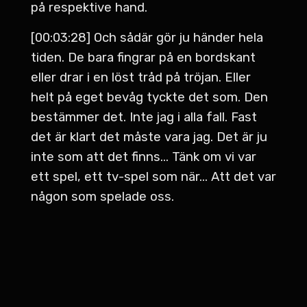
på respektive hand.
[00:03:28] Och sådär gör ju händer hela
tiden. De bara fingrar på en bordskant
eller drar i en löst tråd på tröjan. Eller
helt på eget bevåg tyckte det som. Den
bestämmer det. Inte jag i alla fall. Fast
det är klart det måste vara jag. Det är ju
inte som att det finns... Tänk om vi var
ett spel, ett tv-spel som när... Att det var
någon som spelade oss.
[00:03:55] Fast spelade sådana här
random grejer som pekfingret... Fingrar
vid tumfästet. Men jag har ju inte gjort
något aktivt val. Att hålla på och pilla och