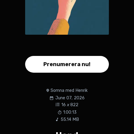
Prenumerera nu!
Somna med Henrik
June 07, 2026
16
x
822
1:00:13
55.14 MB