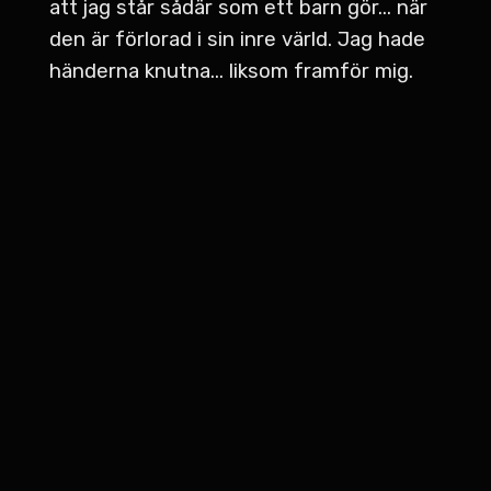
att jag står sådär som ett barn gör... när
den är förlorad i sin inre värld. Jag hade
händerna knutna... liksom framför mig.
[00:03:20] Och... vaggade... stilla... från
sida till sida. och sa ganska högt att just
nu vet ingen vad jag håller på med. Vad
jag gör. Och det tror jag att han hörde att
jag sa... Förlåt. Förlåt, Sanna. Det är ju
så... jag måste ha framstått som så
otroligt underlig. Varför? Måste grannen
ha undrat.
[00:03:51] Det måste också ha känts som
att det låg på grannen då. Att på något
sätt... på något sätt antingen gömma sig
snabbt som fasen. Eller ge sig till känna