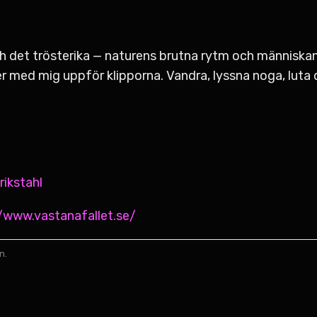
ch det trösterika — naturens brutna rytm och människa
r med mig uppför klipporna. Vandra, lyssna noga, luta d
rikstahl
//www.vastanafallet.se/
n.