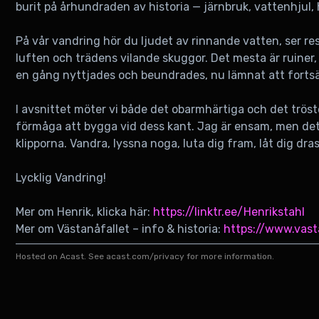
burit på århundraden av historia — järnbruk, vattenhjul
På vår vandring hör du ljudet av rinnande vatten, ser r
luften och trädens vilande skuggor. Det mesta är ruiner, 
en gång nyttjades och beundrades, nu lämnat att fortsätt
I avsnittet möter vi både det obarmhärtiga och det trö
förmåga att bygga vid dess kant. Jag är ensam, men det 
klipporna. Vandra, lyssna noga, luta dig fram, låt dig dra
Lycklig Vandring!
Mer om Henrik, klicka här:
https://linktr.ee/Henrikstahl
Mer om Västanåfallet – info & historia:
https://www.vast
Hosted on Acast. See
acast.com/privacy
for more information.