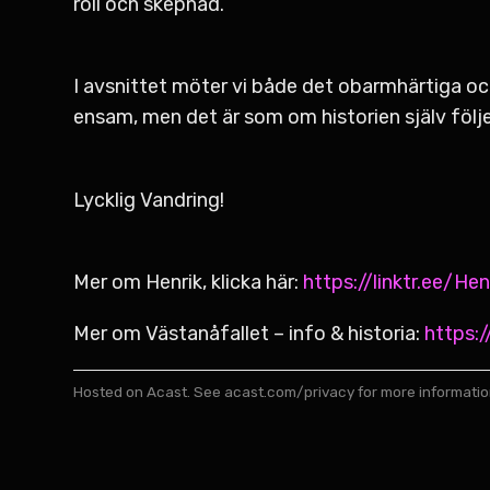
roll och skepnad.
I avsnittet möter vi både det obarmhärtiga o
ensam, men det är som om historien själv följe
Lycklig Vandring!
Mer om Henrik, klicka här:
https://linktr.ee/Hen
Mer om Västanåfallet – info & historia:
https:
Hosted on Acast. See
acast.com/privacy
for more informatio