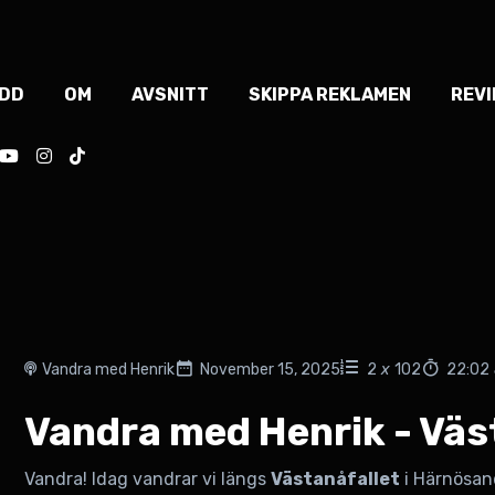
ODD
OM
AVSNITT
SKIPPA REKLAMEN
REV
Vandra med Henrik
November 15, 2025
2
x
102
22:02
Vandra med Henrik - Väs
Vandra! Idag vandrar vi längs
Västanåfallet
i Härnösan