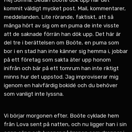
Hej Somna. Sedan Boöte dök upp har det
kommit väldigt mycket post. Mail, kommentarer,
meddelanden. Lite rörande, faktiskt, att så
många hört av sig om en puma de inte visste
att de saknade förrän han dök upp. Det här är
del tre i berättelsen om Boöte, en puma som
bor i en stad han inte känner sig hemma i, jobbar
på ett företag som sakta äter upp honom
inifrån och bär på ett tomrum han inte riktigt
minns hur det uppstod. Jag improviserar mig
igenom en halvfärdig bokidé och du behöver
som vanligt inte lyssna.
Vi börjar morgonen efter. Boöte cyklade hem
från Lova sent på natten, och nu ligger han i sin